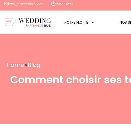
info@francebus.com
9AM - 6PM
NOTRE FLOTTE
NOS S
Home
>
Blog
Comment choisir ses té