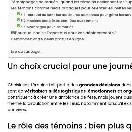
Témoignages de mariés : quand les témoins deviennent les sup
Les témoins comme relais pratiques pour orienter les invités ve
3.1 Pourquoi ce sont les meilleures personnes pour gérer les na
3.2 Missions concrètes confiées aux témoins
3.3 Avantages pour les mariés
Pourquoi choisir Francebus pour vos déplacements ?
Demandez votre devis gratuit en ligne.
Lire davantage :
Un choix crucial pour une jour
Choisir ses témoins fait partie des
grandes décisions
dans 
sont de
véritables alliés logistiques
,
émotionnels et org
contribuent à créer une ambiance de fête, mais jouent aus
même la circulation entre les lieux, notamment lorsqu’il exi
convives.
Le rôle des témoins : bien plus 