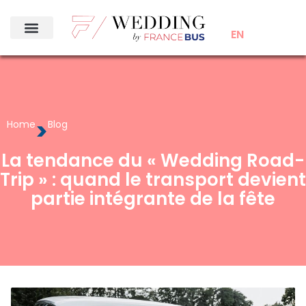
EN
>
Home
Blog
La tendance du « Wedding Road-
Trip » : quand le transport devient
partie intégrante de la fête