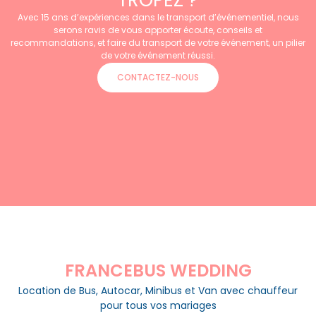
TROPEZ ?
Avec 15 ans d’expériences dans le transport d’événementiel, nous
serons ravis de vous apporter écoute, conseils et
recommandations, et faire du transport de votre événement, un pilier
de votre événement réussi.
CONTACTEZ-NOUS
FRANCEBUS WEDDING
Location de Bus, Autocar, Minibus et Van avec chauffeur
pour tous vos mariages