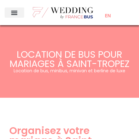
EN
LOCATION DE BUS POUR
MARIAGES À SAINT-TROPEZ
Location de bus, minibus, minivan et berline de luxe
Organisez votre