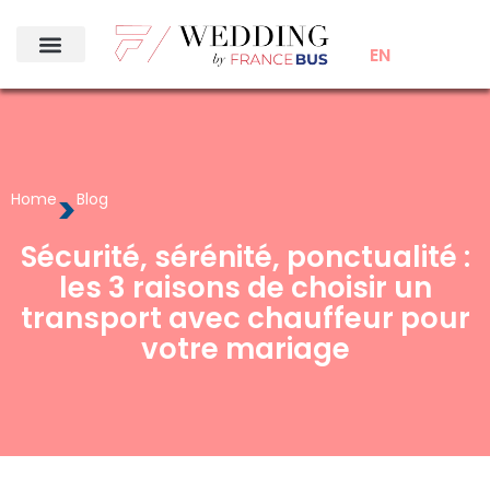
EN
>
Home
Blog
Sécurité, sérénité, ponctualité :
les 3 raisons de choisir un
transport avec chauffeur pour
votre mariage