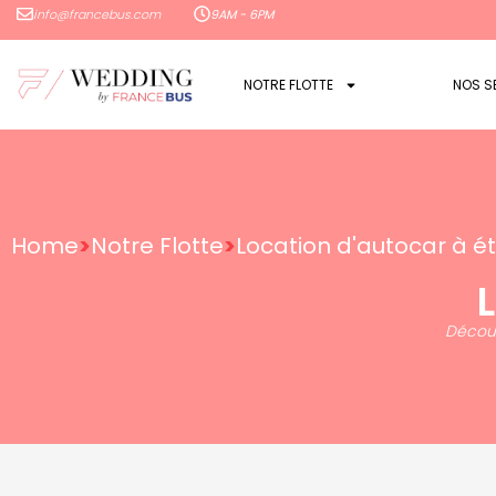
info@francebus.com
9AM - 6PM
NOTRE FLOTTE
NOS S
Home
>
Notre Flotte
>
Location d'autocar à é
Découv