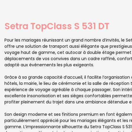
Setra TopClass S 531 DT
Pour les mariages réunissant un grand nombre d’invités, le Se
offre une solution de transport aussi élégante que prestigieus
voyage haut de gamme, cet autocar à double étage permet d
déplacements de vos convives dans un cadre raffiné, confor
adapté aux événements les plus exigeants.
Grâce à sa grande capacité d’accueil, il facilite l’organisation
hôtels, la mairie, le lieu de cérémonie et la salle de réceptio
expérience de voyage agréable à chaque passager. Son intéri
excellente insonorisation et ses sièges confortables permette
profiter pleinement du trajet dans une ambiance détendue et
Son design moderne et ses finitions premium en font égalem
particulièrement apprécié pour les mariages élégants et les 
gamme. L’impressionnante silhouette du Setra TopClass S 53