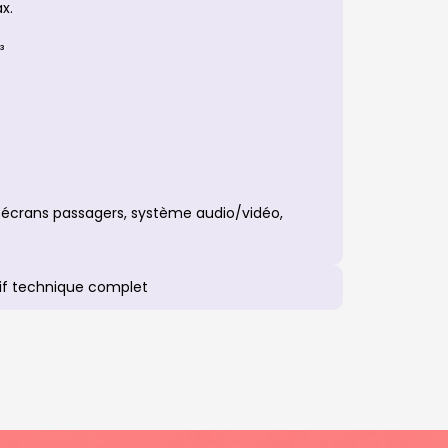
x.
³
écrans passagers, système audio/vidéo,
if technique complet