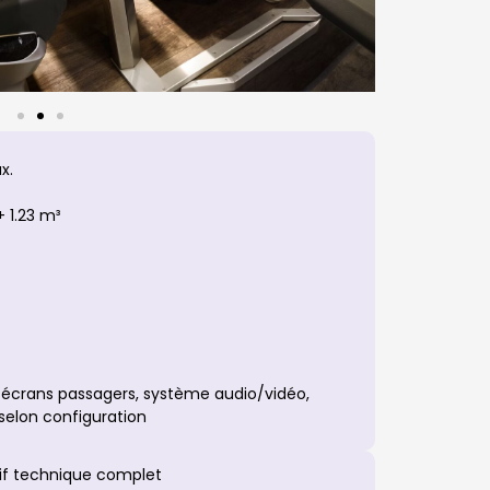
x.
 1.23 m³
écrans passagers, système audio/vidéo,
selon configuration
if technique complet