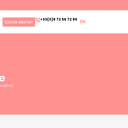
+33(0)9 72 56 72 89
EN
DEVIS GRATUIT
e
ustive)