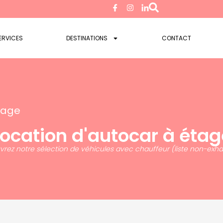
ERVICES
DESTINATIONS
CONTACT
tage
Location d'autocar à étag
rez notre sélection de véhicules avec chauffeur (liste non-exha