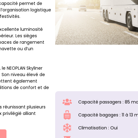
 capacité permet de
l’organisation logistique
estivités.
xcellente luminosité
rieur. Les sièges
spaces de rangement
 navette ou d’un
le NEOPLAN Skyliner
 Son niveau élevé de
mettent également
ditions de confort et de
Capacité passagers : 85 ma
réunissant plusieurs
privilégié alliant
Capacité bagages : 11 à 13 m
Climatisation : Oui