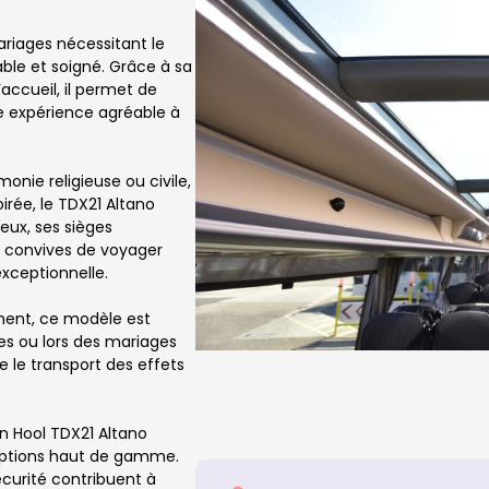
riages nécessitant le
ble et soigné. Grâce à sa
accueil, il permet de
ne expérience agréable à
onie religieuse ou civile,
oirée, le TDX21 Altano
ieux, ses sièges
 convives de voyager
exceptionnelle.
ment, ce modèle est
es ou lors des mariages
e le transport des effets
an Hool TDX21 Altano
eptions haut de gamme.
curité contribuent à