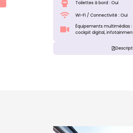
Toilettes à bord : Oui
Wi-Fi / Connectivité : Oui
Équipements multimédias :
cockpit digital, infotainme
Descript