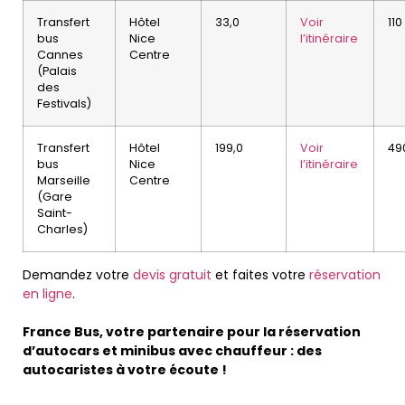
Transfert
Hôtel
33,0
Voir
110
bus
Nice
l’itinéraire
Cannes
Centre
(Palais
des
Festivals)
Transfert
Hôtel
199,0
Voir
49
bus
Nice
l’itinéraire
Marseille
Centre
(Gare
Saint-
Charles)
Demandez votre
devis gratuit
et faites votre
réservation
en ligne
.
France Bus, votre partenaire pour la réservation
d’autocars et minibus avec chauffeur : des
autocaristes à votre écoute !