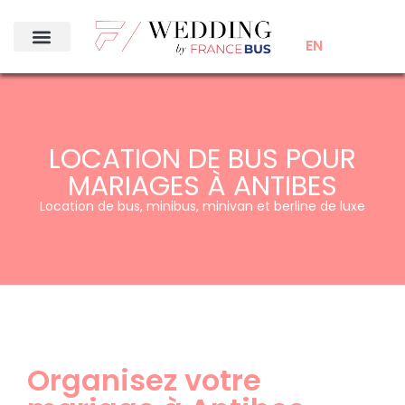
EN
LOCATION DE BUS POUR
MARIAGES À ANTIBES
Location de bus, minibus, minivan et berline de luxe
Organisez votre