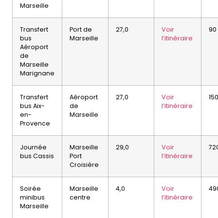
Marseille
Transfert
Port de
27,0
Voir
90
bus
Marseille
l’itinéraire
Aéroport
de
Marseille
Marignane
Transfert
Aéroport
27,0
Voir
15
bus Aix-
de
l’itinéraire
en-
Marseille
Provence
Journée
Marseille
29,0
Voir
72
bus Cassis
Port
l’itinéraire
Croisière
Soirée
Marseille
4,0
Voir
49
minibus
centre
l’itinéraire
Marseille