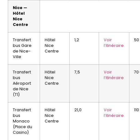
Nice —
Hôtel
Nice
Centre
Transfert
Hôtel
1,2
Voir
50
bus Gare
Nice
l’itinéraire
de Nice-
Centre
Ville
Transfert
Hôtel
7,5
Voir
70
bus
Nice
l’itinéraire
Aéroport
Centre
de Nice
(T1)
Transfert
Hôtel
21,0
Voir
110
bus
Nice
l’itinéraire
Monaco
Centre
(Place du
Casino)