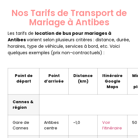
Nos Tarifs de Transport de
Mariage à Antibes
Les tarifs de
location de bus pour mariages à
Antibes
varient selon plusieurs critères : distance, durée,
horaires, type de véhicule, services à bord, etc. Voici
quelques exemples (prix non-contractuels) :
Point de
Point
Distance
Itinéraire
Mi
départ
d’arrivée
(km)
Google
Maps
p
Cannes &
région
Gare de
Antibes
~1,0
Voir
50
Cannes
centre
l’itinéraire