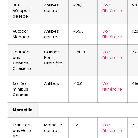
Bus
Antibes
~28,0
Voir
90
Aéroport
centre
l’itinéraire
de Nice
Autocar
Antibes
~55,0
Voir
12
Monaco
centre
l’itinéraire
Journée
Cannes
~150,0
Voir
72
bus
Port
l’itinéraire
Cannes
Croisière
Croisière
Soirée
Antibes
~10,0
Voir
49
minibus
l’itinéraire
Cannes
Marseille
Transfert
Marseille
1,2
Voir
70
bus Gare
centre
l’itinéraire
de