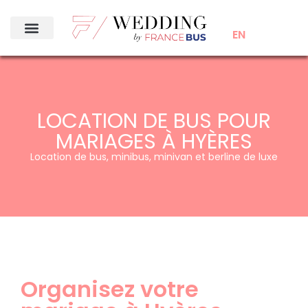
EN
LOCATION DE BUS POUR
MARIAGES À HYÈRES
Location de bus, minibus, minivan et berline de luxe
Organisez votre