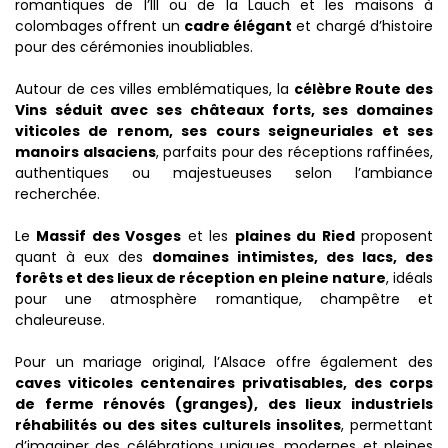
romantiques de l’Ill ou de la Lauch et les maisons à
colombages offrent un
cadre élégant
et chargé d’histoire
pour des cérémonies inoubliables.
Autour de ces villes emblématiques, la
célèbre Route des
Vins séduit avec ses châteaux forts, ses domaines
viticoles de renom, ses cours seigneuriales et ses
manoirs alsaciens
, parfaits pour des réceptions raffinées,
authentiques ou majestueuses selon l’ambiance
recherchée.
Le
Massif des Vosges
et les
plaines du Ried
proposent
quant à eux des
domaines intimistes, des lacs, des
forêts et des lieux de réception en pleine nature
, idéals
pour une atmosphère romantique, champêtre et
chaleureuse.
Pour un mariage original, l’Alsace offre également des
caves viticoles centenaires privatisables, des corps
de ferme rénovés (granges), des lieux industriels
réhabilités ou des sites culturels insolites
, permettant
d’imaginer des célébrations uniques, modernes et pleines