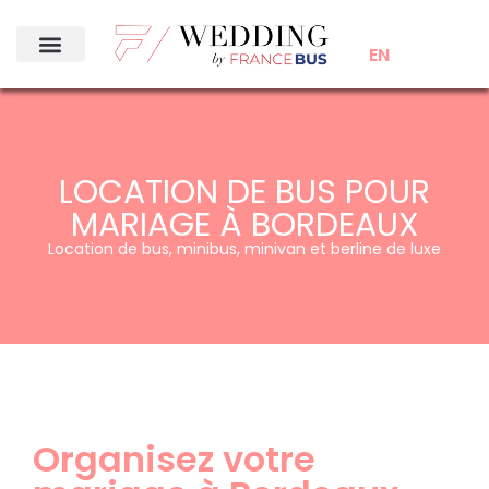
EN
LOCATION DE BUS POUR
MARIAGE À BORDEAUX
Location de bus, minibus, minivan et berline de luxe
Organisez votre