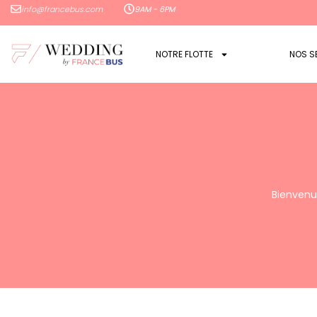
info@francebus.com
9AM - 6PM
NOTRE FLOTTE
NOS S
Bienvenu