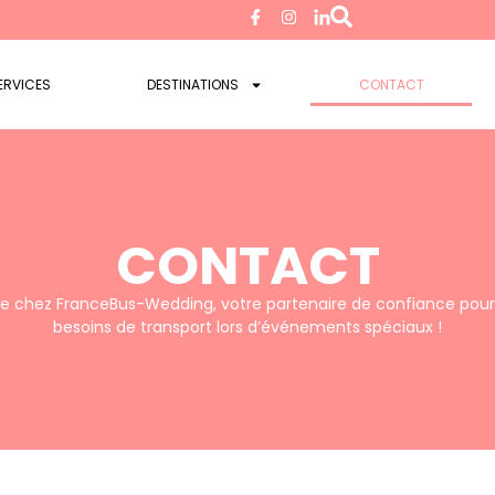
ERVICES
DESTINATIONS
CONTACT
CONTACT
e chez FranceBus-Wedding, votre partenaire de confiance pour
besoins de transport lors d’événements spéciaux !