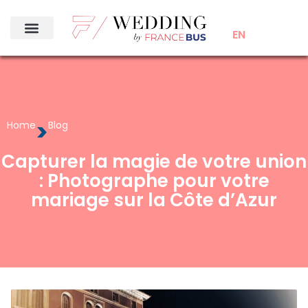
EN
>
Home
Blog
Capturer la magie de votre union
: Photographe pour votre
mariage sur la Côte d’Azur