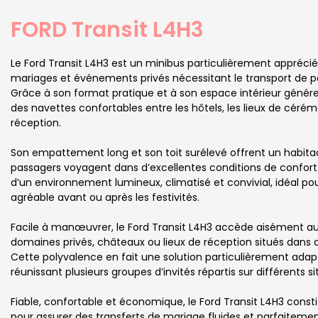
FORD Transit L4H3
Le Ford Transit L4H3 est un minibus particulièrement apprécié
mariages et événements privés nécessitant le transport de pet
Grâce à son format pratique et à son espace intérieur généreu
des navettes confortables entre les hôtels, les lieux de céré
réception.
Son empattement long et son toit surélevé offrent un habitac
passagers voyagent dans d’excellentes conditions de confort. 
d’un environnement lumineux, climatisé et convivial, idéal 
agréable avant ou après les festivités.
Facile à manœuvrer, le Ford Transit L4H3 accède aisément aux
domaines privés, châteaux ou lieux de réception situés dans d
Cette polyvalence en fait une solution particulièrement ada
réunissant plusieurs groupes d’invités répartis sur différents si
Fiable, confortable et économique, le Ford Transit L4H3 const
pour assurer des transferts de mariage fluides et parfaitemen