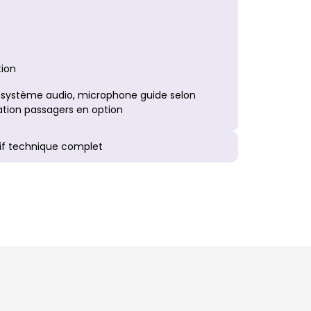
tion
 système audio, microphone guide selon
ation passagers en option
if technique complet