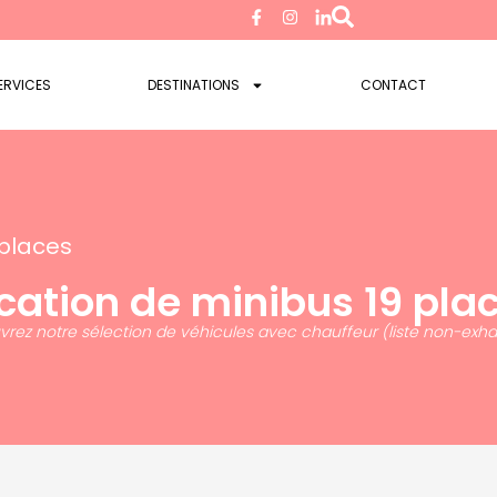
ERVICES
DESTINATIONS
CONTACT
 places
cation de minibus 19 pla
rez notre sélection de véhicules avec chauffeur (liste non-exha