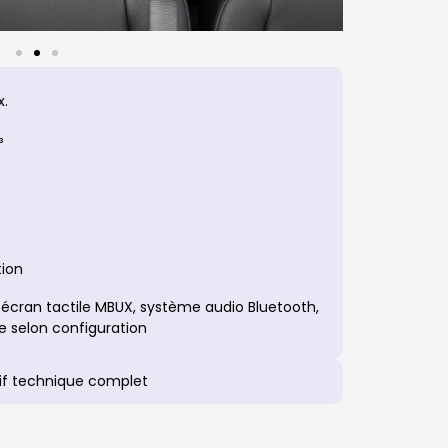
x.
³
tion
écran tactile MBUX, système audio Bluetooth,
e selon configuration
if technique complet