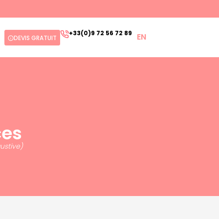
+33(0)9 72 56 72 89
EN
DEVIS GRATUIT
ces
ustive)