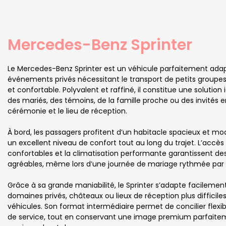
Mercedes-Benz Sprinter
Le Mercedes-Benz Sprinter est un véhicule parfaitement ada
événements privés nécessitant le transport de petits groupe
et confortable. Polyvalent et raffiné, il constitue une solution 
des mariés, des témoins, de la famille proche ou des invités en
cérémonie et le lieu de réception.
À bord, les passagers profitent d’un habitacle spacieux et mo
un excellent niveau de confort tout au long du trajet. L’accès f
confortables et la climatisation performante garantissent d
agréables, même lors d’une journée de mariage rythmée par pl
Grâce à sa grande maniabilité, le Sprinter s’adapte facilement
domaines privés, châteaux ou lieux de réception plus difficile
véhicules. Son format intermédiaire permet de concilier flexibil
de service, tout en conservant une image premium parfait