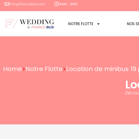
info@francebus.com
9AM - 6PM
NOTRE FLOTTE
NOS S
Home
>
Notre Flotte
>
Location de minibus 19
Lo
Découv