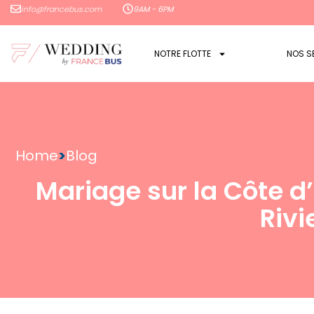
info@francebus.com
9AM - 6PM
NOTRE FLOTTE
NOS S
Home
>
Blog
Mariage sur la Côte d’
Rivi