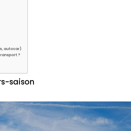
us, autocar)
transport ?
rs-saison