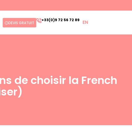
+33(0)9 72 56 72 89
EN
DEVIS GRATUIT
ns de choisir la French
iser)