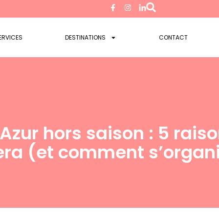
ERVICES
DESTINATIONS
CONTACT
Azur hors saison : 5 raiso
era (et comment s’organ