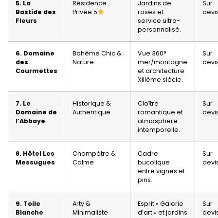
5. La
Résidence
Jardins de
Sur
Bastide des
Privée 5
roses et
devi
Fleurs
service ultra-
personnalisé.
6. Domaine
Bohème Chic &
Vue 360°
Sur
des
Nature
mer/montagne
devi
Courmettes
et architecture
XIIIème siècle.
7. Le
Historique &
Cloître
Sur
Domaine de
Authentique
romantique et
devi
l’Abbaye
atmosphère
intemporelle.
8. Hôtel Les
Champêtre &
Cadre
Sur
Messugues
Calme
bucolique
devi
entre vignes et
pins.
9. Toile
Arty &
Esprit « Galerie
Sur
Blanche
Minimaliste
d’art » et jardins
devi