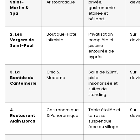
Saint-
Aristocratique
privée,
devi
Martin &
gastronomie
Spa
étoilée et
héliport.
2. Les
Boutique-Hôtel
Privatisation
Sur
Vergers de
Intimiste
complète et
devi
Saint-Paul
piscine
entourée de
cyprès.
3. La
Chic &
Salle de 120m²,
Sur
Bastide du
Moderne
piste
devi
Cantemerle
insonorisée et
suites de
standing.
4.
Gastronomique
Table étoilée et
Sur
Restaurant
& Panoramique
terrasse
devi
Alain Llorca
suspendue
face au village.