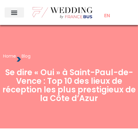
EN
>
Home
Blog
Se dire « Oui » à Saint-Paul-de-
Vence : Top 10 des lieux de
réception les plus prestigieux de
la Côte d’Azur