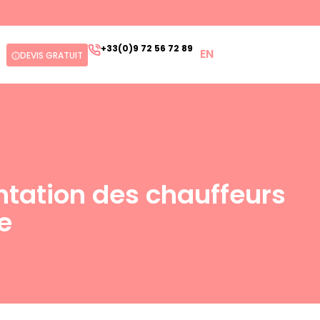
+33(0)9 72 56 72 89
EN
DEVIS GRATUIT
entation des chauffeurs
e