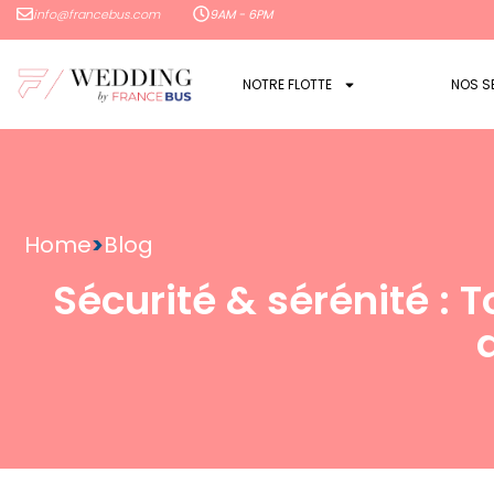
info@francebus.com
9AM - 6PM
NOTRE FLOTTE
NOS S
Home
>
Blog
Sécurité & sérénité : 