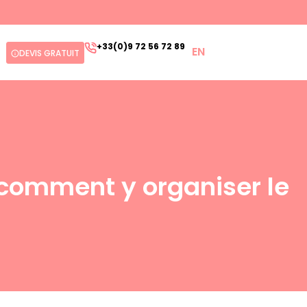
+33(0)9 72 56 72 89
EN
DEVIS GRATUIT
 comment y organiser le