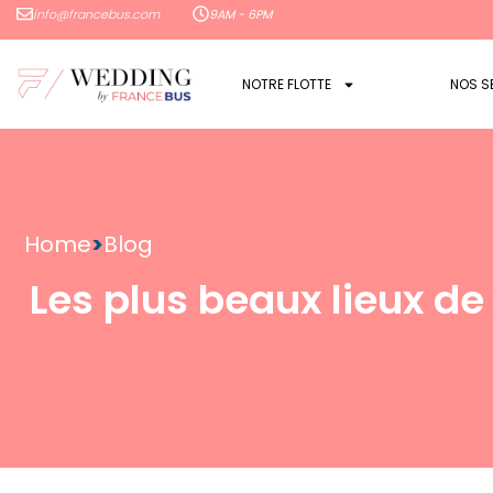
info@francebus.com
9AM - 6PM
NOTRE FLOTTE
NOS S
Home
>
Blog
Les plus beaux lieux d