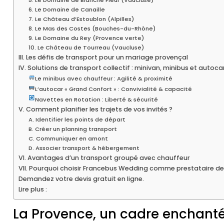
6. Le Domaine de Canaille
7. Le Château d’Estoublon (Alpilles)
8. Le Mas des Costes (Bouches-du-Rhône)
9. Le Domaine du Rey (Provence verte)
10. Le Château de Tourreau (Vaucluse)
III. Les défis de transport pour un mariage provençal
IV. Solutions de transport collectif : minivan, minibus et autoca
Le minibus avec chauffeur : Agilité & proximité
L’autocar « Grand Confort » : Convivialité & capacité
Navettes en Rotation : Liberté & sécurité
V. Comment planifier les trajets de vos invités ?
A. Identifier les points de départ
B. Créer un planning transport
C. Communiquer en amont
D. Associer transport & hébergement
VI. Avantages d’un transport groupé avec chauffeur
VII. Pourquoi choisir Francebus Wedding comme prestataire de
Demandez votre devis gratuit en ligne.
Lire plus :
La Provence, un cadre enchant