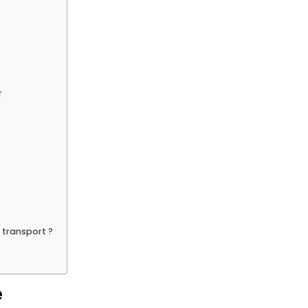
r
 transport ?
é