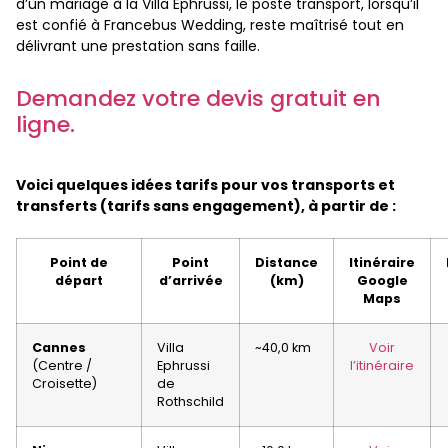
d’un mariage à la Villa Ephrussi, le poste transport, lorsqu’il
est confié à Francebus Wedding, reste maîtrisé tout en
délivrant une prestation sans faille.
Demandez votre devis gratuit en
ligne.
Voici quelques idées tarifs pour vos transports et
transferts (tarifs sans engagement), à partir de :
Point de
Point
Distance
Itinéraire
départ
d’arrivée
(km)
Google
Maps
Cannes
Villa
~40,0 km
Voir
(Centre /
Ephrussi
l’itinéraire
Croisette)
de
Rothschild