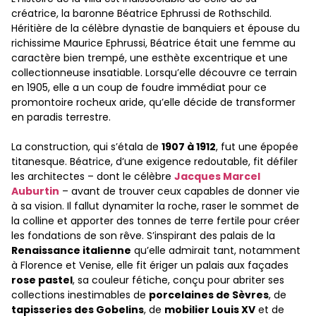
créatrice, la baronne Béatrice Ephrussi de Rothschild.
Héritière de la célèbre dynastie de banquiers et épouse du
richissime Maurice Ephrussi, Béatrice était une femme au
caractère bien trempé, une esthète excentrique et une
collectionneuse insatiable. Lorsqu’elle découvre ce terrain
en 1905, elle a un coup de foudre immédiat pour ce
promontoire rocheux aride, qu’elle décide de transformer
en paradis terrestre.
La construction, qui s’étala de
1907 à 1912
, fut une épopée
titanesque. Béatrice, d’une exigence redoutable, fit défiler
les architectes – dont le célèbre
Jacques Marcel
Auburtin
– avant de trouver ceux capables de donner vie
à sa vision. Il fallut dynamiter la roche, raser le sommet de
la colline et apporter des tonnes de terre fertile pour créer
les fondations de son rêve. S’inspirant des palais de la
Renaissance italienne
qu’elle admirait tant, notamment
à Florence et Venise, elle fit ériger un palais aux façades
rose pastel
, sa couleur fétiche, conçu pour abriter ses
collections inestimables de
porcelaines de Sèvres
, de
tapisseries des Gobelins
, de
mobilier Louis XV
et de