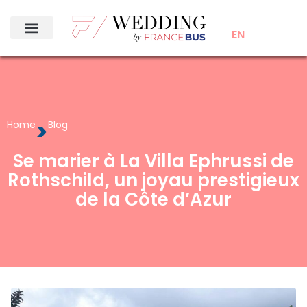
EN
>
Home
Blog
Se marier à La Villa Ephrussi de
Rothschild, un joyau prestigieux
de la Côte d’Azur