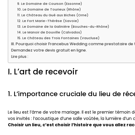
9. Le Domaine de Courson (Essonne)
10. Le Domaine de Tourieux (Rhône)
11. Le Château du Gué aux Biches (Orne)
12. Le Fort Marie-Thérèse (Savoie)
13. Le Domaine de la Galinière (Bouches-du-Rhône)
14. Le Manoir de Douville (Calvados)
15. Le Château des Trois Fontaines (Vaucluse)
III. Pourquoi choisir Francebus Wedding comme prestataire de 
Demandez votre devis gratuit en ligne.
Lire plus :
I. L’art de recevoir
1. L’importance cruciale du lieu de ré
Le lieu est l’âme de votre mariage. Il est le premier témoin d
vos invités : l’acoustique d’une salle voûtée, la lumière d’un 
Choisir un lieu, c’est choisir l’histoire que vous allez ra