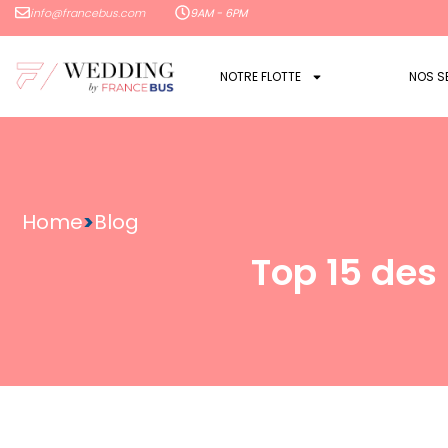
info@francebus.com
9AM - 6PM
NOTRE FLOTTE
NOS S
Home
>
Blog
Top 15 des 