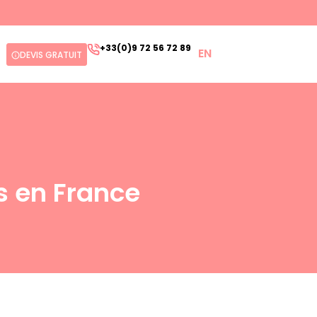
+33(0)9 72 56 72 89
EN
DEVIS GRATUIT
ts en France