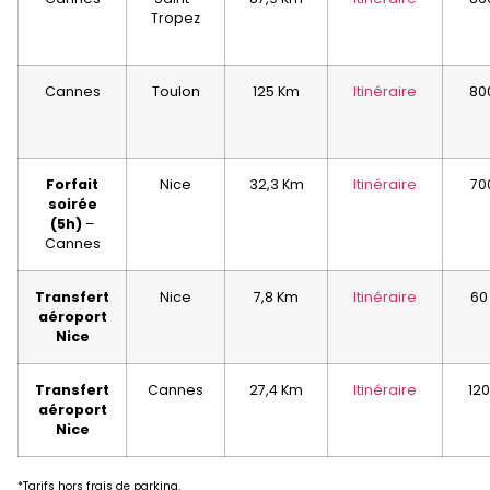
Tropez
Cannes
Toulon
125 Km
Itinéraire
80
Forfait
Nice
32,3 Km
Itinéraire
70
soirée
(5h)
–
Cannes
Transfert
Nice
7,8 Km
Itinéraire
60
aéroport
Nice
Transfert
Cannes
27,4 Km
Itinéraire
120
aéroport
Nice
*Tarifs hors frais de parking.