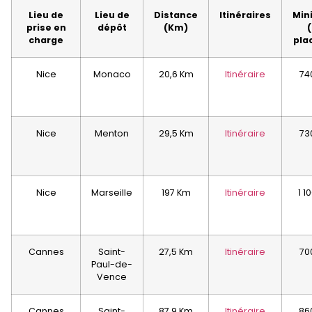
Lieu de
Lieu de
Distance
Itinéraires
Min
prise en
dépôt
(Km)
(
charge
pla
Nice
Monaco
20,6 Km
Itinéraire
74
Nice
Menton
29,5 Km
Itinéraire
73
Nice
Marseille
197 Km
Itinéraire
1 1
Cannes
Saint-
27,5 Km
Itinéraire
70
Paul-de-
Vence
Cannes
Saint-
87,9 Km
Itinéraire
86