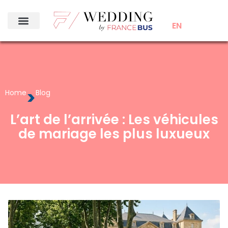
EN
>
Home
Blog
L’art de l’arrivée : Les véhicules
de mariage les plus luxueux