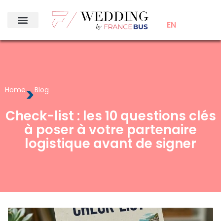
EN
>
Home
Blog
Check-list : les 10 questions clés
à poser à votre partenaire
logistique avant de signer