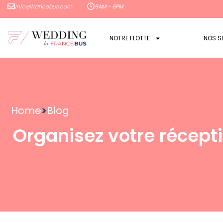
info@francebus.com
9AM - 6PM
NOTRE FLOTTE
NOS S
Home
>
Blog
Organisez votre récepti