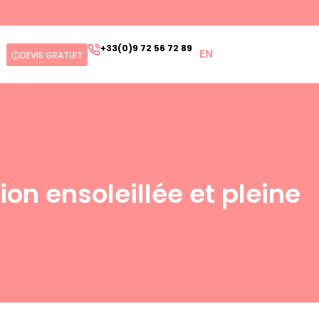
+33(0)9 72 56 72 89
EN
DEVIS GRATUIT
on ensoleillée et pleine