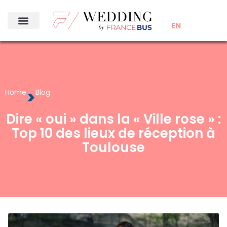
EN
>
Home
Blog
Dire « oui » dans la « Ville rose » :
Top 10 des lieux de réception à
Toulouse