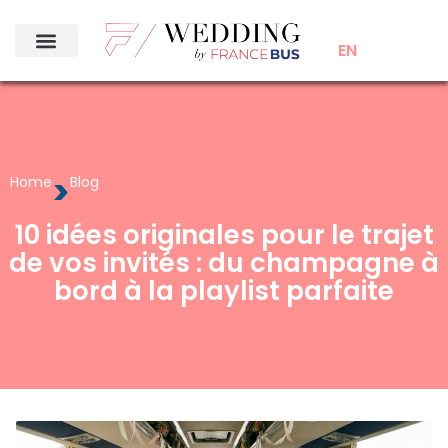
EN
>
Home
Blog
10 idées originales pour le trajet
de vos invités : du champagne à
bord à la playlist parfaite