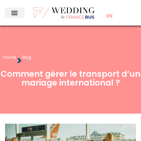
EN
>
Home
Blog
Comment gérer le transport d’un
mariage international ?