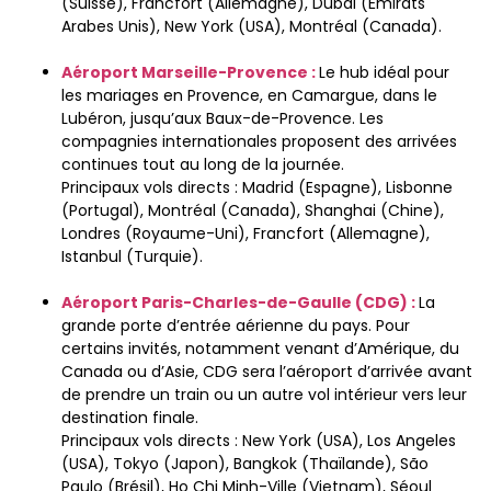
(Suisse), Francfort (Allemagne), Dubaï (Émirats
Arabes Unis), New York (USA), Montréal (Canada).
Aéroport Marseille-Provence :
Le hub idéal pour
les mariages en Provence, en Camargue, dans le
Lubéron, jusqu’aux Baux-de-Provence. Les
compagnies internationales proposent des arrivées
continues tout au long de la journée.
Principaux vols directs : Madrid (Espagne), Lisbonne
(Portugal), Montréal (Canada), Shanghai (Chine),
Londres (Royaume-Uni), Francfort (Allemagne),
Istanbul (Turquie).
Aéroport Paris-Charles-de-Gaulle (CDG) :
La
grande porte d’entrée aérienne du pays. Pour
certains invités, notamment venant d’Amérique, du
Canada ou d’Asie, CDG sera l’aéroport d’arrivée avant
de prendre un train ou un autre vol intérieur vers leur
destination finale.
Principaux vols directs : New York (USA), Los Angeles
(USA), Tokyo (Japon), Bangkok (Thaïlande), São
Paulo (Brésil), Ho Chi Minh-Ville (Vietnam), Séoul