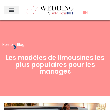
EN
>
Home
Blog
Les modèles de limousines les
plus populaires pour les
mariages