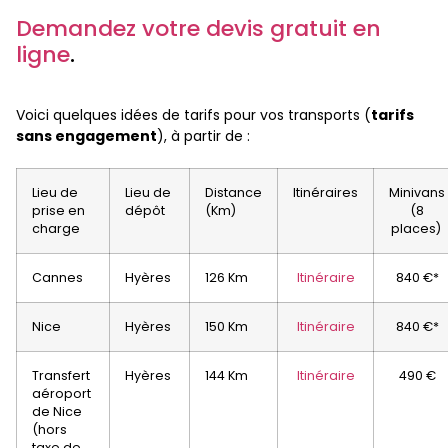
Demandez votre devis gratuit en
ligne
.
Voici quelques idées de tarifs pour vos transports (
tarifs
sans engagement
), à partir de :
Lieu de
Lieu de
Distance
Itinéraires
Minivans
prise en
dépôt
(Km)
(8
charge
places)
Cannes
Hyères
126 Km
Itinéraire
840 €*
Nice
Hyères
150 Km
Itinéraire
840 €*
Transfert
Hyères
144 Km
Itinéraire
490 €
aéroport
de Nice
(hors
taxe de