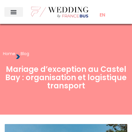
EN
>
Home
Blog
Mariage d’exception au Castel
Bay : organisation et logistique
transport