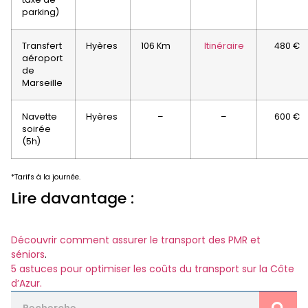
parking)
Transfert
Hyères
106 Km
Itinéraire
480 €
aéroport
de
Marseille
Navette
Hyères
–
–
600 €
soirée
(5h)
*Tarifs à la journée.
Lire davantage :
Découvrir comment assurer le transport des PMR et
séniors
.
5 astuces pour optimiser les coûts du transport sur la Côte
d’Azur.