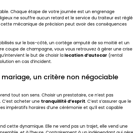
lacable. Chaque étape de votre journée est un engrenage
eligieux ne souffre aucun retard et le service du traiteur est réglé
 cette mécanique de précision peut avoir des conséquences
bilisés sur le bas-côté, un cortège amputé de sa moitié et un
mière coupe de champagne, vous vous retrouvez à gérer une crise
u’intervient le but de choisir la
location d’autocar
(rental
olution en cas d’incident.
e mariage, un critère non négociable
rend tout son sens. Choisir un prestataire, ce n’est pas
. C’est acheter une
tranquillité d’esprit
. C’est s’assurer que le
t les impératifs horaires d’une cérémonie et qu’il est capable
 cette dynamique. Elle ne vend pas un trajet, elle vend une
 ensemble, et à l’heure. Contrairement à un indépendant qui gèr