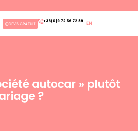
+33(0)9 72 56 72 89
EN
DEVIS GRATUIT
ociété autocar » plutôt
ariage ?