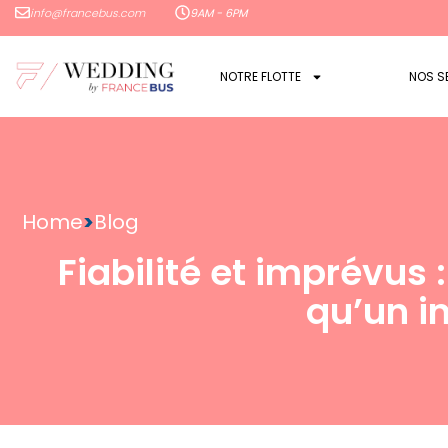
info@francebus.com
9AM - 6PM
NOTRE FLOTTE
NOS S
Home
>
Blog
Fiabilité et imprévus 
qu’un i