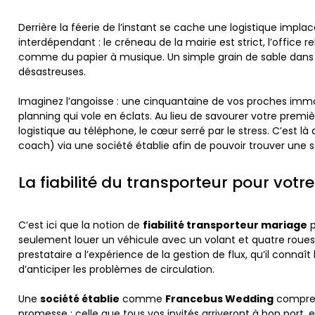
Derrière la féerie de l’instant se cache une logistique imp
interdépendant : le créneau de la mairie est strict, l’office r
comme du papier à musique. Un simple grain de sable dans
désastreuses.
Imaginez l’angoisse : une cinquantaine de vos proches immo
planning qui vole en éclats. Au lieu de savourer votre pre
logistique au téléphone, le cœur serré par le stress. C’est là q
coach) via une société établie afin de pouvoir trouver une s
La fiabilité du transporteur pour votr
C’est ici que la notion de
fiabilité transporteur mariage
p
seulement louer un véhicule avec un volant et quatre roues
prestataire a l’expérience de la gestion de flux, qu’il connaî
d’anticiper les problèmes de circulation.
Une
société établie
comme
Francebus Wedding
comprend
promesse : celle que tous vos invités arriveront à bon port,