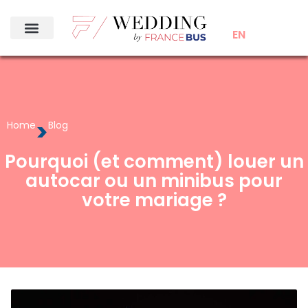
EN
>
Home
Blog
Pourquoi (et comment) louer un
autocar ou un minibus pour
votre mariage ?