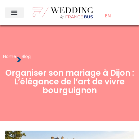
EN
>
Home
Blog
Organiser son mariage à Dijon :
L’élégance de l’art de vivre
bourguignon