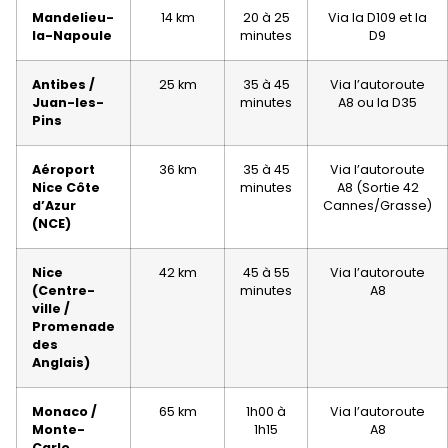
Mandelieu-
14 km
20 à 25
Via la D109 et la
la-Napoule
minutes
D9
Antibes /
25 km
35 à 45
Via l’autoroute
Juan-les-
minutes
A8 ou la D35
Pins
Aéroport
36 km
35 à 45
Via l’autoroute
Nice Côte
minutes
A8 (Sortie 42
d’Azur
Cannes/Grasse)
(NCE)
Nice
42 km
45 à 55
Via l’autoroute
(Centre-
minutes
A8
ville /
Promenade
des
Anglais)
Monaco /
65 km
1h00 à
Via l’autoroute
Monte-
1h15
A8
Carlo