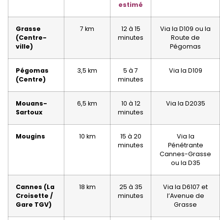
estimé
Grasse
7 km
12 à 15
Via la D109 ou la
(Centre-
minutes
Route de
ville)
Pégomas
Pégomas
3,5 km
5 à 7
Via la D109
(Centre)
minutes
Mouans-
6,5 km
10 à 12
Via la D2035
Sartoux
minutes
Mougins
10 km
15 à 20
Via la
minutes
Pénétrante
Cannes-Grasse
ou la D35
Cannes (La
18 km
25 à 35
Via la D6107 et
Croisette /
minutes
l’Avenue de
Gare TGV)
Grasse