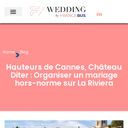
EN
>
Home
Blog
Hauteurs de Cannes, Château
Diter : Organiser un mariage
hors-norme sur La Riviera