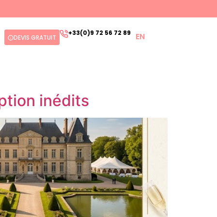
+33(0)9 72 56 72 89
EN
DEVIS GRATUIT
ption inédits