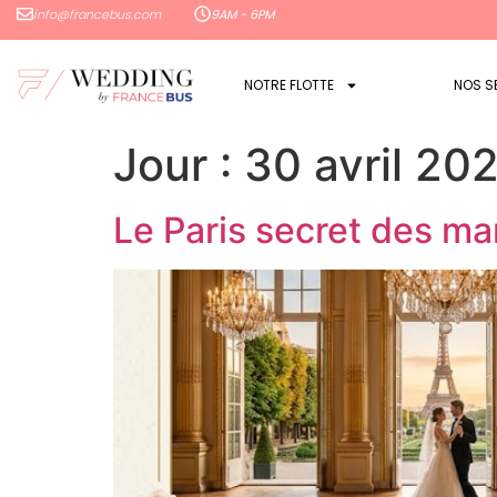
info@francebus.com
9AM - 6PM
NOTRE FLOTTE
NOS S
Jour :
30 avril 20
Le Paris secret des mar