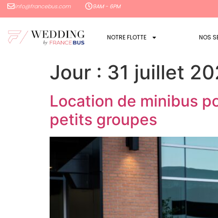
info@francebus.com
9AM - 6PM
NOTRE FLOTTE
NOS S
Jour :
31 juillet 2
Location de minibus pou
petits groupes