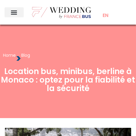
EN
>
Home
Blog
Location bus, minibus, berline à
Monaco : optez pour la fiabilité et
la sécurité